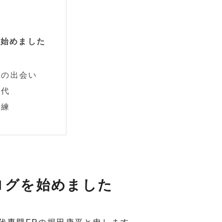
を始めました
との出会い
時代
試練
ログを始めました