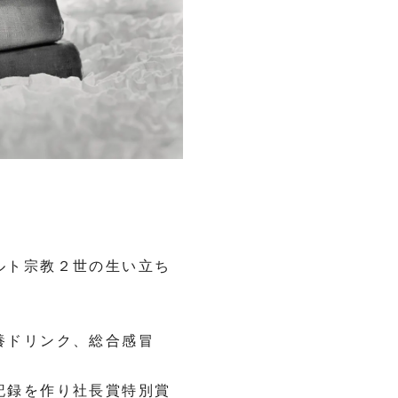
ルト宗教２世の生い立ち
養ドリンク、総合感冒
記録を作り社長賞特別賞